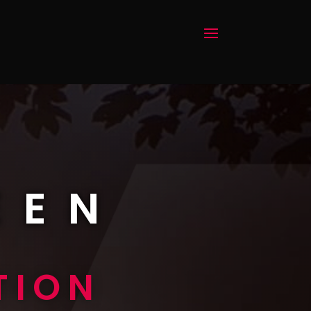
EEN
TION