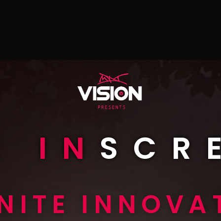
E
IN
SCR
INITE INNOVA