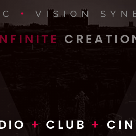
IC
+
VISION SYN
INFINITE
CREATIO
INFINITE
WORLDS
VISION
DIO
+
CLUB
+
CI