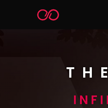
TH
INF