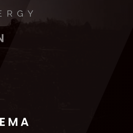
ERGY
N
NEMA