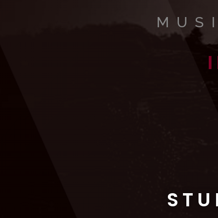
MUS
STU